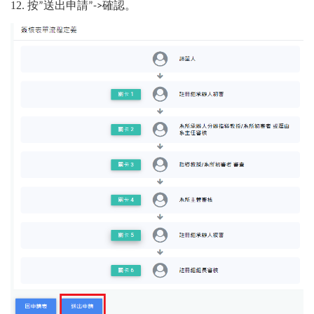
12. 按
送出申請
確認。
”
”->