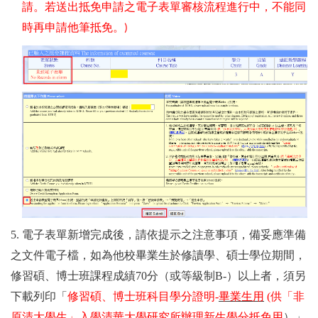
請。若送出抵免申請之電子表單審核流程進行中，不能同
時再申請他筆抵免。
)
5. 電子表單新增完成後
，請依提示之注意事項，備妥應準備
之文件電子檔，如為
他校畢業生於修讀學、碩士學位期間，
修習碩、博士班課程成績
70
分（或等級制
B-
）以上者，須
另
下載
列印「
修習碩、博士班科目學分證明
-
畢業生用
(
供「非
原清大學生」入學清華大學研究所辦理新生學分抵免用
）」