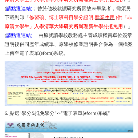
(
請點選連結
)
；曾於他校就讀研究所因故未畢業者，需須
另
下載
列印「
修習碩、博士班科目學分證明
-
肄業生用
(
供「非
原清大學生」入學清華大學研究所辦理新生學分抵免用
）」
(
請點選連結
)
，由原就讀學校教務處主管成績權責單位簽章
證明後併同歷年成績單、原學校修業證明書
合併為一個檔案
上傳
至電子表單
(eform)
系統。
6. 點選
學分
抵免學分
電子表單
系統
”
&
”->”
(eform)
”