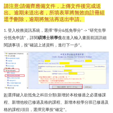
請注意
請備齊應備文件，上傳文件後完成送
:
出。逾期未送出者，所填表單將無效由註冊組
逕予刪除，逾期將無法再送出申請。
登入校務資訊系統，選擇
學分
抵免學分
研究生學
1.
”
&
” -> “
分抵免申請
，詳閱
碩博士班學生
在進入輸入畫面前請詳細
”
閱讀事項，按
確認上述資料，進行下一步
。
”
”
選擇鍵入欲抵免之科目分類
新增於本校修過之必選修課
2.
(
程、新增他校已修過及格的課程、新增本校學分班已修過及
格的課程
項目，選擇完畢按
確定
。
)
”
”