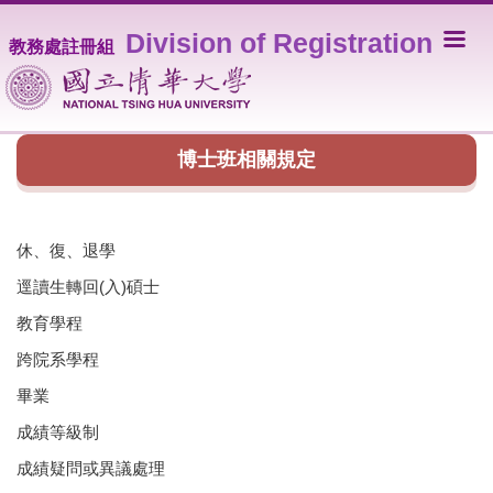
跳
Division of Registration
到
教務處註冊組
主
要
內
容
區
博士班相關規定
休、復、退學
逕讀生轉回(入)碩士
教育學程
跨院系學程
畢業
成績等級制
成績疑問或異議處理