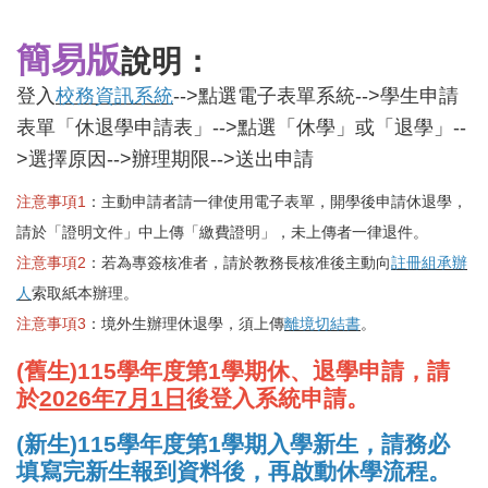
簡易版
說明：
登入
校務資訊系統
-->點選電子表單系統-->學生申請
表單「休退學申請表」-->點選「休學」或「退學」--
>選擇原因-->辦理期限-->送出申請
注意事項1
：主動申請者請一律使用電子表單，開學後申請休退學，
請於「證明文件」中上傳「繳費證明」，未上傳者一律退件。
注意事項2
：若為專簽核准者，請於教務長核准後主動向
註冊組承辦
人
索取紙本辦理。
注意事項3
：境外生辦理休退學，須上傳
離境切結書
。
(舊生)115學年度第1學期休、退學申請，請
於
2026年7月1日
後登入系統申請。
(新生)115學年度第1學期入學新生，請務必
填寫完新生報到資料後，再啟動休學流程。