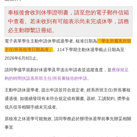
奉核後會收到休學證明書，請至您的電子郵件信箱
中查看。若未收到有可能表示尚未完成休學，請務
必主動聯繫註冊組。
電子表單學生主動申請休學或退學者, 核准日期為
「學生所屬系所班
主任/所長核准日期為准
」
。114下學期主動休退學截止日期為至
2026年6月8日止。
請同學儘早規劃好休退學及早送出申請表並追蹤進度，並
應保留足
夠的時間供該系所班主任/所長審核你的申請。
主動申請休退學者, 提出申請並符合規定者, 經系所班主任/所長審核
通過後, 如後續發現有未符合規定或有圖書, 器材, 工讀契約, 奬學金
或兵役等相關手續未完成者,
原核准之休退學可能無效, 請同學務必於辦理休退學前事先辦妥相關
事宜.