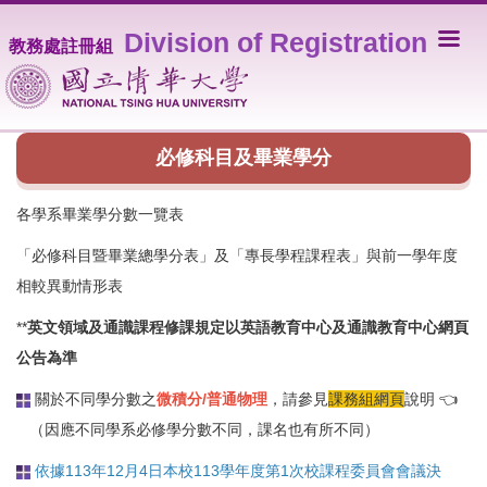
跳
Division of Registration
到
教務處註冊組
主
要
內
容
區
必修科目及畢業學分
各學系畢業學分數一覽表
「必修科目暨畢業總學分表」及「專長學程課程表」與前一學年度
相較異動情形表
**
英文領域及通識課程修課規定以
英語教育中心
及
通識教育中心
網頁
公告為準
關於不同學分數之
微積分/普通物理
，請參見
課務組網頁
說明 👈
（因應不同學系必修學分數不同，課名也有所不同）
依據113年12月4日本校113學年度第1次校課程委員會會議決